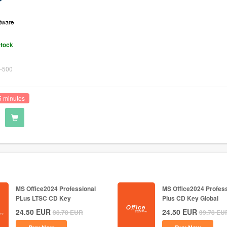
stock
-500
5 minutes
MS Office2024 Professional
MS Office2024 Profess
PLus LTSC CD Key
Plus CD Key Global
24.50
EUR
24.50
EUR
38.78
EUR
39.78
EU