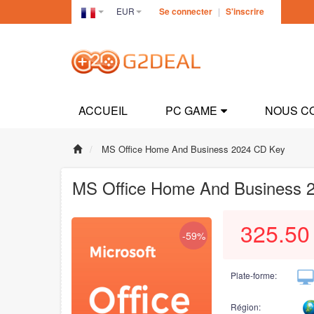
EUR
Se connecter
|
S'inscrire
France(Français)
ACCUEIL
PC GAME
NOUS C
MS Office Home And Business 2024 CD Key
MS Office Home And Business 
325.50
-59%
Plate-forme:
Région: