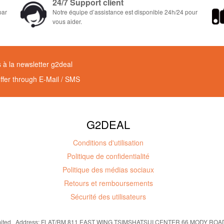
24/7 Support client
par
Notre équipe d’assistance est disponible 24h/24 pour
vous aider.
à la newsletter g2deal
offer through E-Mail / SMS
G2DEAL
Conditions d'utilisation
Politique de confidentialité
Politique des médias sociaux
Retours et remboursements
Sécurité des utilisateurs
imited Address: FLAT/RM 811 EAST WING TSIMSHATSUI CENTER 66 MODY ROAD