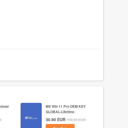
ional
MS Win 11 Pro OEM KEY
GLOBAL-Lifetime
30.90
EUR
R
199.99
EUR