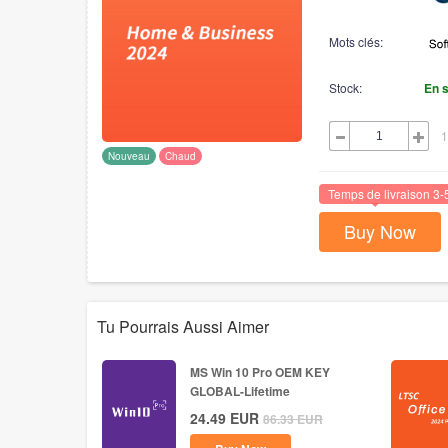
Mots clés:
Stock:
En 
1
Nouveau
Chaud
Temps de livraison 3-
Buy Now
Tu Pourrais Aussi Aimer
MS Win 10 Pro OEM KEY
GLOBAL-Lifetime
24.49
EUR
86.33
EUR