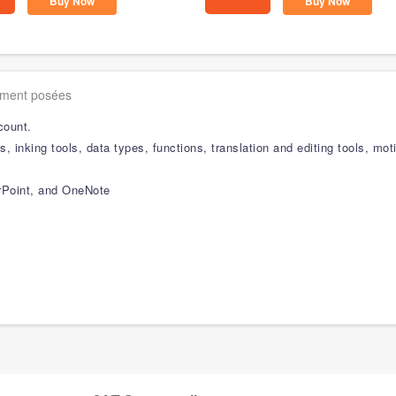
Buy Now
Buy Now
mment posées
count.
s, inking tools, data types, functions, translation and editing tools, m
rPoint, and OneNote