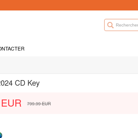
ONTACTER
2024 CD Key
EUR
799.99
EUR